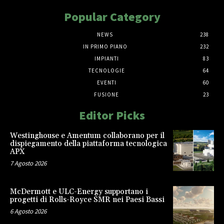
Popular Category
NEWS
238
IN PRIMO PIANO
232
IMPIANTI
83
TECNOLOGIE
64
EVENTI
60
FUSIONE
23
Editor Picks
Westinghouse e Amentum collaborano per il
dispiegamento della piattaforma tecnologica
APX
7 Agosto 2026
McDermott e ULC-Energy supportano i
progetti di Rolls-Royce SMR nei Paesi Bassi
6 Agosto 2026