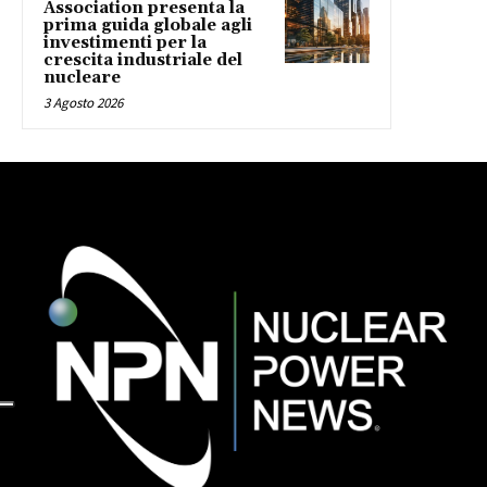
Association presenta la
prima guida globale agli
investimenti per la
crescita industriale del
nucleare
3 Agosto 2026