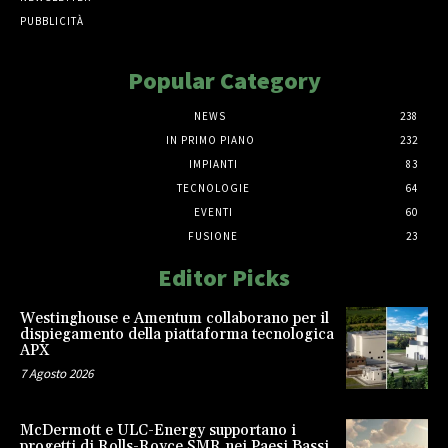
PUBBLICITÀ
Popular Category
NEWS
238
IN PRIMO PIANO
232
IMPIANTI
83
TECNOLOGIE
64
EVENTI
60
FUSIONE
23
Editor Picks
Westinghouse e Amentum collaborano per il
dispiegamento della piattaforma tecnologica
APX
7 Agosto 2026
McDermott e ULC-Energy supportano i
progetti di Rolls-Royce SMR nei Paesi Bassi