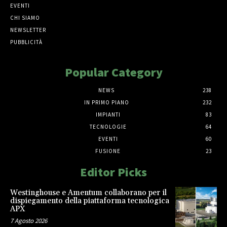
EVENTI
CHI SIAMO
NEWSLETTER
PUBBLICITÀ
Popular Category
NEWS
238
IN PRIMO PIANO
232
IMPIANTI
83
TECNOLOGIE
64
EVENTI
60
FUSIONE
23
Editor Picks
Westinghouse e Amentum collaborano per il
dispiegamento della piattaforma tecnologica
APX
7 Agosto 2026