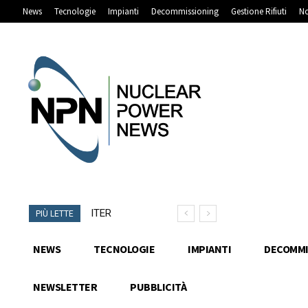
News
Tecnologie
Impianti
Decommissioning
Gestione Rifiuti
No
ITER
NANO
PIÙ LETTE
installa il
Nuclear e
sesto
Fortil
NEWS
TECNOLOGIE
IMPIANTI
DECOMMI
modulo
completano
del
lo studio del
NEWSLETTER
PUBBLICITÀ
tokamak
sistema di