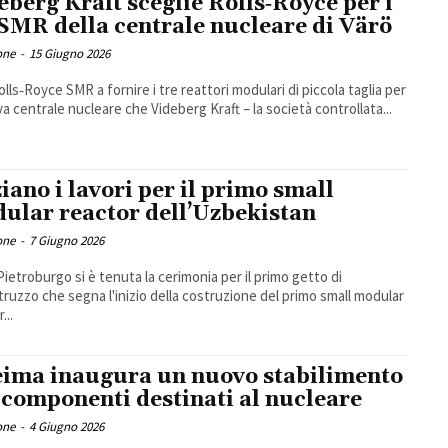
eberg Kraft sceglie Rolls‑Royce per i
 SMR della centrale nucleare di Värö
one
-
15 Giugno 2026
olls‑Royce SMR a fornire i tre reattori modulari di piccola taglia per
va centrale nucleare che Videberg Kraft – la società controllata...
ziano i lavori per il primo small
ular reactor dell’Uzbekistan
one
-
7 Giugno 2026
Pietroburgo si è tenuta la cerimonia per il primo getto di
truzzo che segna l'inizio della costruzione del primo small modular
...
eima inaugura un nuovo stabilimento
 componenti destinati al nucleare
one
-
4 Giugno 2026