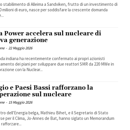
vo stabilimento di Alleima a Sandviken, frutto di un investimento di
30 milioni di euro, nasce per soddisfare la crescente domanda
...
a Power accelera sul nucleare di
va generazione
one
-
22 Maggio 2026
nda indiana ha recentemente confermato ai propri azionisti
zamento dei piani per sviluppare due reattori SMR da 220 MWe in
orazione con la Nuclear...
gio e Paesi Bassi rafforzano la
perazione sul nucleare
one
-
15 Maggio 2026
istro dell'Energia belga, Mathieu Bihet, e il Segretario di Stato
se per il Clima, Jo-Annes de Bat, hanno siglato un Memorandum
 rafforzare...