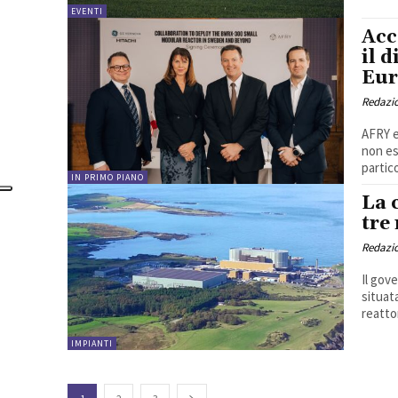
EVENTI
Acc
il 
Eur
Redazi
AFRY e
non es
partico
IN PRIMO PIANO
La 
tre
Redazi
Il gov
situata
reattor
IMPIANTI