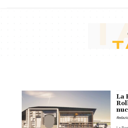
con sei
gestione del
mesi di
combustibile
anticipo
per il
sulla
microreattore
tabella di
KRONOS
marcia
La 
Rol
nuc
Redazi
La Rep