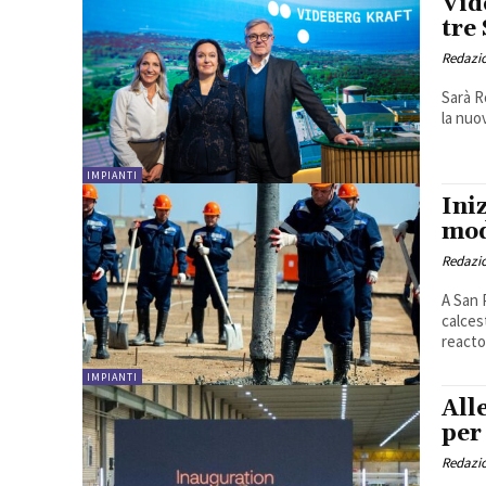
Vid
tre
Redazi
Sarà R
la nuo
IMPIANTI
Ini
mod
Redazi
A San 
calces
reactor
IMPIANTI
All
per
Redazi