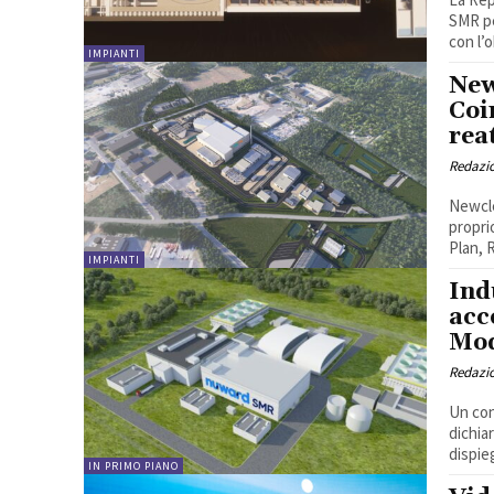
SMR pe
con l’o
IMPIANTI
New
Coi
rea
Redazi
Newcle
propri
Plan, 
IMPIANTI
Ind
acc
Mod
Redazi
Un con
dichia
dispi
IN PRIMO PIANO