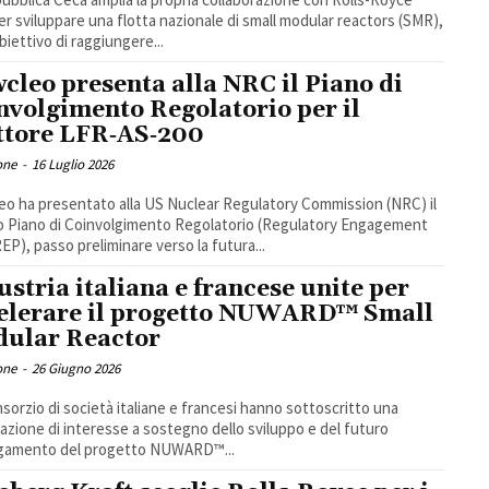
r sviluppare una flotta nazionale di small modular reactors (SMR),
biettivo di raggiungere...
cleo presenta alla NRC il Piano di
nvolgimento Regolatorio per il
ttore LFR‑AS‑200
one
-
16 Luglio 2026
o ha presentato alla US Nuclear Regulatory Commission (NRC) il
o Piano di Coinvolgimento Regolatorio (Regulatory Engagement
REP), passo preliminare verso la futura...
ustria italiana e francese unite per
elerare il progetto NUWARD™ Small
ular Reactor
one
-
26 Giugno 2026
sorzio di società italiane e francesi hanno sottoscritto una
razione di interesse a sostegno dello sviluppo e del futuro
egamento del progetto NUWARD™...