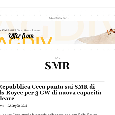
- Advertisement -
TAG
SMR
Repubblica Ceca punta sui SMR di
ls-Royce per 3 GW di nuova capacità
leare
one
-
22 Luglio 2026
ubblica Ceca amplia la propria collaborazione con Rolls-Royce