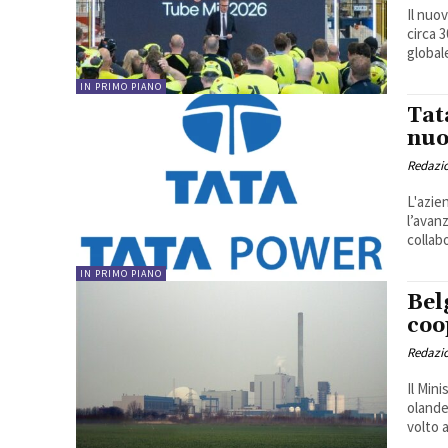
Il nuo
circa 
globale
IN PRIMO PIANO
Tat
nuo
Redazi
L'azie
l’avan
collab
IN PRIMO PIANO
Bel
coo
Redazi
Il Min
olande
volto a