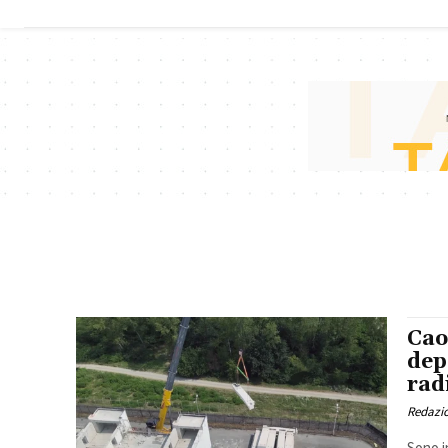
investimenti
per la
crescita
industriale
del nucleare
Cao
dep
rad
Redazi
Sono i