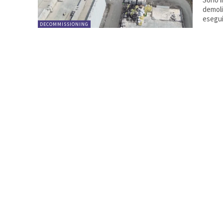
demoliz
esegui
DECOMMISSIONING