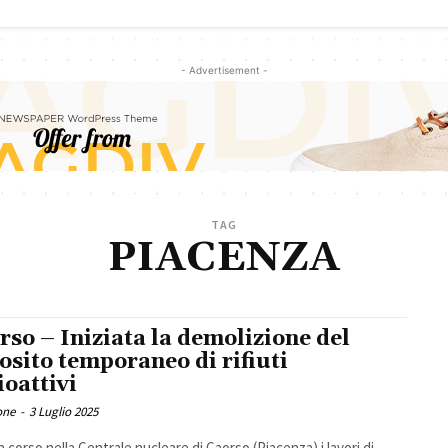
- Advertisement -
TAG
PIACENZA
rso – Iniziata la demolizione del
osito temporaneo di rifiuti
ioattivi
one
-
3 Luglio 2025
n corso nella Centrale nucleare di Caorso (Piacenza) i lavori di