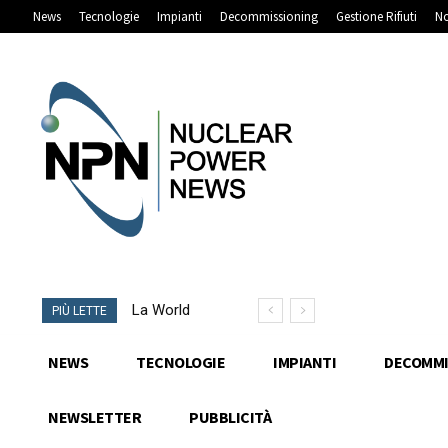
News
Tecnologie
Impianti
Decommissioning
Gestione Rifiuti
No
La World
PIÙ LETTE
Nuclear
Association
NEWS
TECNOLOGIE
IMPIANTI
DECOMMI
presenta la
prima guida
NEWSLETTER
PUBBLICITÀ
globale agli