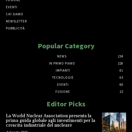
FUSIONE
EVENTI
CHI SIAMO
NEWSLETTER
PUBBLICITÀ
Popular Category
NEWS
234
IN PRIMO PIANO
228
IMPIANTI
81
TECNOLOGIE
63
EVENTI
60
FUSIONE
23
Editor Picks
La World Nuclear Association presenta la
prima guida globale agli investimenti per la
crescita industriale del nucleare