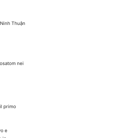
e Ninh Thuận
 Rosatom nei
il primo
vo e