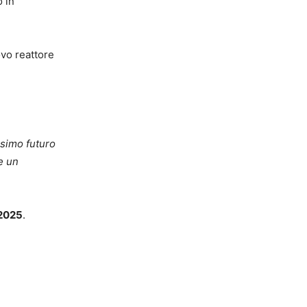
 in
ovo reattore
ssimo futuro
e un
 2025
.