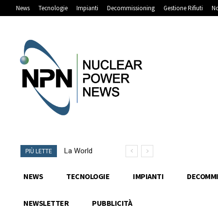
News
Tecnologie
Impianti
Decommissioning
Gestione Rifiuti
No
La World
PIÙ LETTE
Nuclear
Association
NEWS
TECNOLOGIE
IMPIANTI
DECOMMI
presenta la
prima guida
NEWSLETTER
PUBBLICITÀ
globale agli