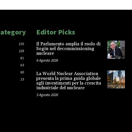
Category
Editor Picks
Il Parlamento amplia il ruolo di
235
Sogin nel decommissioning
229
nucleare
81
6 Agosto 2026
63
60
La World Nuclear Association
presenta la prima guida globale
23
agli investimenti per la crescita
industriale del nucleare
3 Agosto 2026