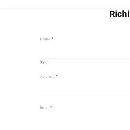
investimenti
per la
Rich
crescita
industriale
del nucleare
Nome
*
First
Azienda
*
Email
*