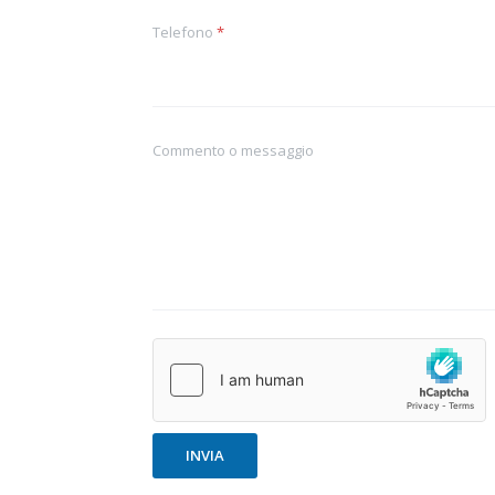
Telefono
*
Commento o messaggio
*
A
z
i
e
n
INVIA
d
a