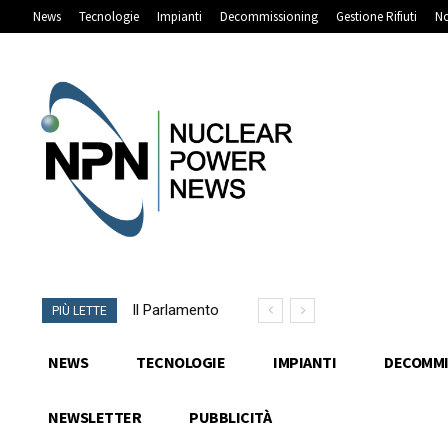
News
Tecnologie
Impianti
Decommissioning
Gestione Rifiuti
No
Il Parlamento
PIÙ LETTE
amplia il ruolo di
Sogin nel
NEWS
TECNOLOGIE
IMPIANTI
DECOMMI
decommissioning
nucleare
NEWSLETTER
PUBBLICITÀ