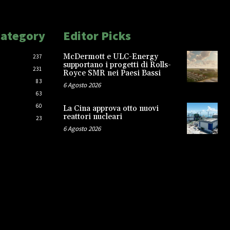
Category
Editor Picks
McDermott e ULC-Energy
237
supportano i progetti di Rolls-
231
Royce SMR nei Paesi Bassi
83
6 Agosto 2026
63
60
La Cina approva otto nuovi
reattori nucleari
23
6 Agosto 2026