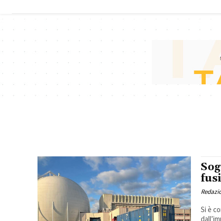
Sog
fus
Redazi
Si è c
dall’i