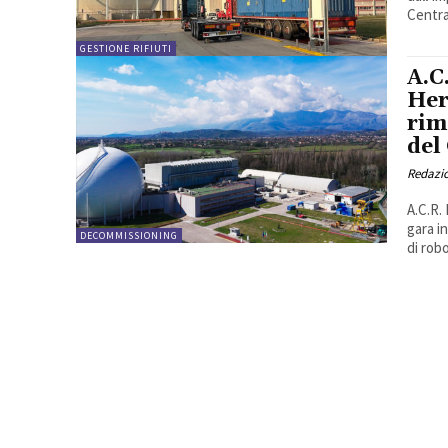
Central
GESTIONE RIFIUTI
A.C
Her
rim
del
Redazi
A.C.R.
gara i
DECOMMISSIONING
di robo