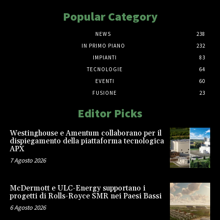
Popular Category
NEWS
238
IN PRIMO PIANO
232
IMPIANTI
83
TECNOLOGIE
64
EVENTI
60
FUSIONE
23
Editor Picks
Westinghouse e Amentum collaborano per il
dispiegamento della piattaforma tecnologica
APX
7 Agosto 2026
McDermott e ULC-Energy supportano i
progetti di Rolls-Royce SMR nei Paesi Bassi
6 Agosto 2026