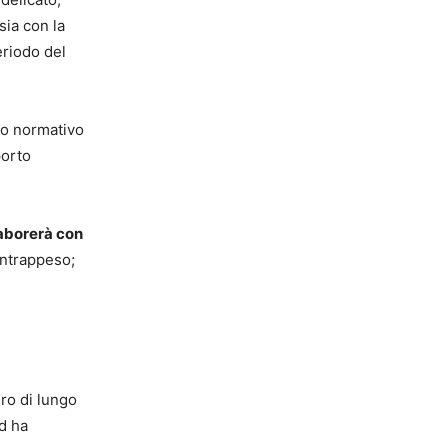
sia con la
eriodo del
dro normativo
porto
aborerà con
ntrappeso;
ro di lungo
d ha