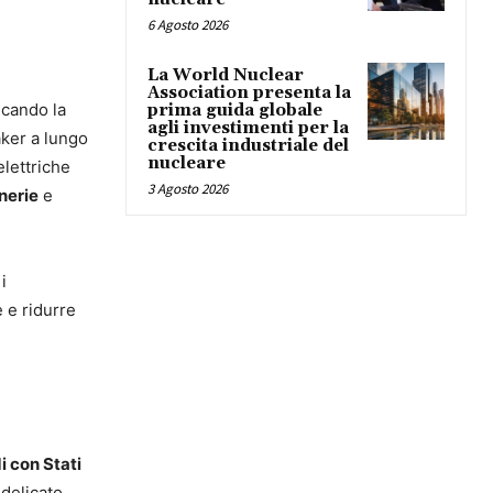
6 Agosto 2026
La World Nuclear
Association presenta la
icando la
prima guida globale
agli investimenti per la
aker a lungo
crescita industriale del
nucleare
elettriche
3 Agosto 2026
inerie
e
i
e e ridurre
i con Stati
delicato,