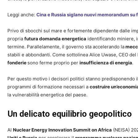
Leggi anche:
Cina e Russia siglano nuovi memorandum su f
Privo di sbocchi sul mare e fortemente dipendente dalle import
propria
futura domanda energetica
identificando miniere, i
termine. Parallelamente, il governo sta accelerando la
mecca
stabili e abbondanti. Come sottolinea Alice Uwase, CEO de
fonderie
sono ferme proprio per
insufficienza di energia
.
Per questo motivo i decisori politici stanno predisponendo il 
programmi di formazione necessari a
costruire un’economi
la vulnerabilità energetica del paese.
Un delicato equilibrio geopolitico
Al
Nuclear Energy Innovation Summit on Africa
(NEISA) 202
Uniti e Russia
per accelerare il
programma nucleare nazion