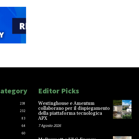
Category
Editor Picks
Westinghouse e Amentum
238
collaborano per il dispiegamento
232
della piattaforma tecnologica
APX
83
7 Agosto 2026
64
60