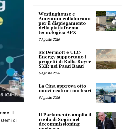
Westinghouse e
Amentum collaborano
per il dispiegamento
della piattaforma
tecnologica APX
7 Agosto 2026
McDermott e ULC-
Energy supportano i
progetti di Rolls-Royce
SMR nei Paesi Bassi
6 Agosto 2026
La Cina approva otto
nuovi reattori nucleari
6 Agosto 2026
prime
. Il
Il Parlamento amplia il
ruolo di Sogin nel
istemi di
decommissioning
nucleare