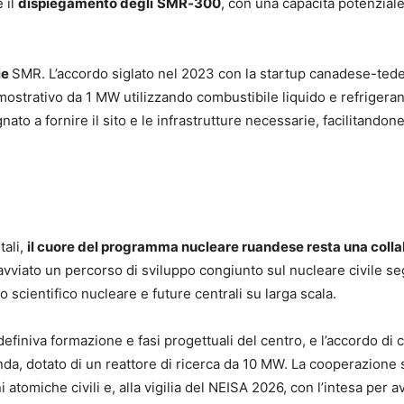
 il
dispiegamento degli
SMR‑300
, con una capacità potenzial
ie
SMR. L’accordo siglato nel 2023 con la startup canadese-te
imostrativo da 1 MW utilizzando combustibile liquido e refrigeran
o a fornire il sito e le infrastrutture necessarie, facilitandone 
tali,
il cuore del programma nucleare ruandese resta una coll
avviato un percorso di sviluppo congiunto sul nucleare civile se
scientifico nucleare e future centrali su larga scala.
finiva formazione e fasi progettuali del centro, e l’accordo di 
a, dotato di un reattore di ricerca da 10 MW. La cooperazione s
tomiche civili e, alla vigilia del NEISA 2026, con l’intesa per av