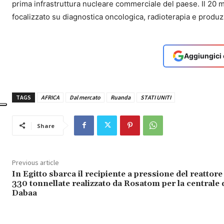
prima infrastruttura nucleare commerciale del paese. Il 20
focalizzato su diagnostica oncologica, radioterapia e produzi
Aggiungici 
TAGS
AFRICA
Dal mercato
Ruanda
STATI UNITI
Share
Previous article
In Egitto sbarca il recipiente a pressione del reattore
330 tonnellate realizzato da Rosatom per la centrale d
Dabaa