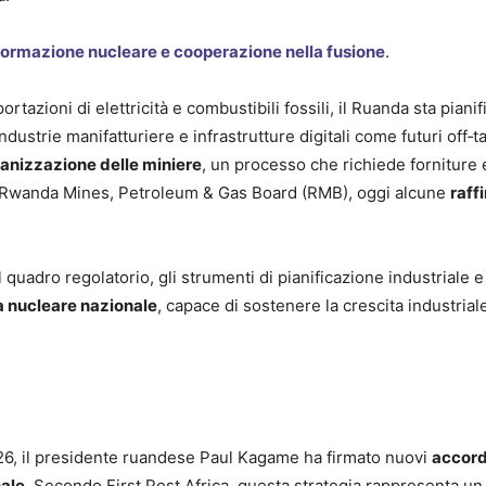
ormazione nucleare e cooperazione nella fusione
.
azioni di elettricità e combustibili fossili, il Ruanda sta pianif
ndustrie manifatturiere e infrastrutture digitali come futuri off‑t
nizzazione delle miniere
, un processo che richiede forniture 
l Rwanda Mines, Petroleum & Gas Board (RMB), oggi alcune
raff
quadro regolatorio, gli strumenti di pianificazione industriale e 
a nucleare nazionale
, capace di sostenere la crescita industrial
6, il presidente ruandese Paul Kagame ha firmato nuovi
accord
ale
. Secondo First Post Africa, questa strategia rappresenta un 