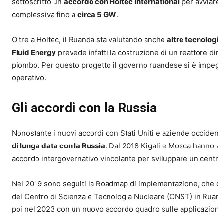
sottoscritto un
accordo con Holtec International
per avviare
complessiva fino a
circa 5 GW
.
Oltre a Holtec, il Ruanda sta valutando anche
altre tecnolog
Fluid Energy
prevede infatti la costruzione di un reattore d
piombo. Per questo progetto il governo ruandese si è impegnat
operativo.
Gli accordi con la Russia
Nonostante i nuovi accordi con Stati Uniti e aziende occiden
di lunga data con la Russia
. Dal 2018 Kigali e Mosca hanno 
accordo intergovernativo vincolante per sviluppare un centro 
Nel 2019 sono seguiti la Roadmap di implementazione, che de
del Centro di Scienza e Tecnologia Nucleare (CNST) in Ruand
poi nel 2023 con un nuovo accordo quadro sulle applicazioni a