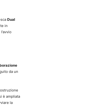
e
desca
Dual
te in
l’avvio
aborazione
guito da un
costruzione
i è ampliata
viare la