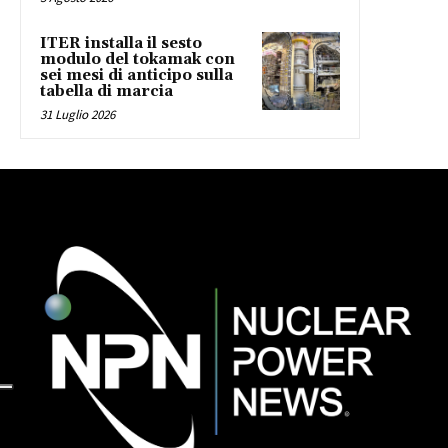
ITER installa il sesto
modulo del tokamak con
sei mesi di anticipo sulla
tabella di marcia
31 Luglio 2026