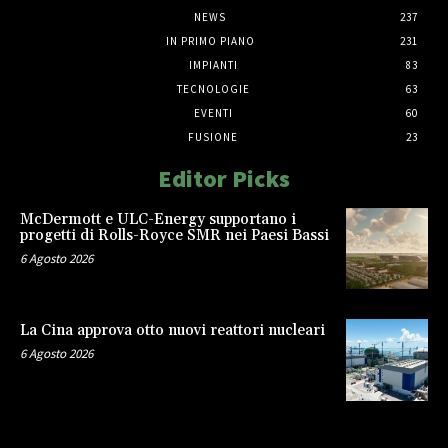
NEWS
237
IN PRIMO PIANO
231
IMPIANTI
83
TECNOLOGIE
63
EVENTI
60
FUSIONE
23
Editor Picks
McDermott e ULC-Energy supportano i
progetti di Rolls-Royce SMR nei Paesi Bassi
6 Agosto 2026
La Cina approva otto nuovi reattori nucleari
6 Agosto 2026