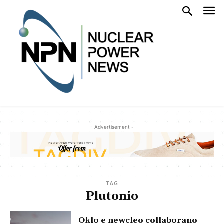
- Advertisement -
TAG
Plutonio
Oklo e newcleo collaborano